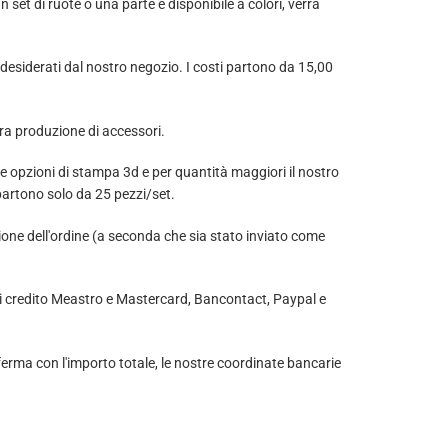
un set di ruote o una parte è disponibile a colori, verrà
desiderati dal nostro negozio. I costi partono da 15,00
ra produzione di accessori.
e opzioni di stampa 3d e per quantità maggiori il nostro
 partono solo da 25 pezzi/set.
zione dell'ordine (a seconda che sia stato inviato come
i credito Meastro e Mastercard, Bancontact, Paypal e
ferma con l'importo totale, le nostre coordinate bancarie