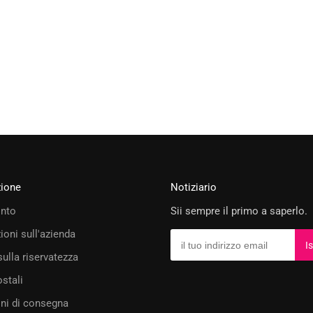
zione
Notiziario
onto
Sii sempre il primo a saperlo.
ioni sull'azienda
sulla riservatezza
stali
ni di consegna