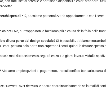
o, non tutti i set di cerchi e le parti sono disponibili a colori standard. Se 
 prodotto.
cerchi speciali?
Sì, possiamo personalizzarlo appositamente con i cerchi 
ro colore?
No, purtroppo non lo facciamo più a causa della folla nella nost
io o di una parte dal design speciale?
Sì, è possibile, abbiamo entrambe l
o i costi per una sola parte non superano i costi, quindi le tirature spesso
to un'e-mail di tracciamento seguirà entro 1-3 giorni lavorativi dalla spedi
?
Abbiamo ampie opzioni di pagamento, tra cui bonifico bancario, carta d
are?
Dovresti aver ricevuto le nostre coordinate bancarie nella mail di con