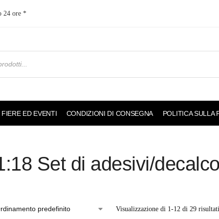
o 24 ore *
FIERE ED EVENTI
CONDIZIONI DI CONSEGNA
POLITICA SULLA
1:18 Set di adesivi/decal
Visualizzazione di 1-12 di 29 risultat