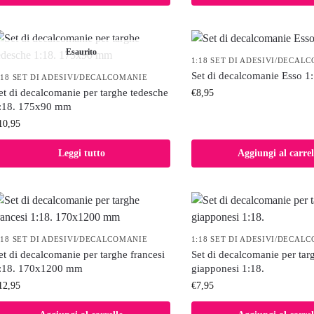
Esaurito
1:18 SET DI ADESIVI/DECAL
Set di decalcomanie Esso 1
:18 SET DI ADESIVI/DECALCOMANIE
et di decalcomanie per targhe tedesche
€
8,95
:18. 175x90 mm
10,95
Leggi tutto
Aggiungi al carrel
:18 SET DI ADESIVI/DECALCOMANIE
1:18 SET DI ADESIVI/DECAL
et di decalcomanie per targhe francesi
Set di decalcomanie per tar
:18. 170x1200 mm
giapponesi 1:18.
12,95
€
7,95