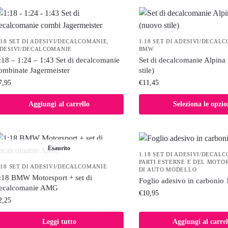
:18 SET DI ADESIVI/DECALCOMANIE
,
1:18 SET DI ADESIVI/DECAL
DESIVI/DECALCOMANIE
BMW
:18 – 1:24 – 1:43 Set di decalcomanie
Set di decalcomanie Alpina
ombinate Jagermeister
stile)
7,95
€
11,45
Aggiungi al carrello
Seleziona le opzio
Esaurito
1:18 SET DI ADESIVI/DECAL
PARTI ESTERNE E DEL MOTO
:18 SET DI ADESIVI/DECALCOMANIE
DI AUTO MODELLO
:18 BMW Motorsport + set di
Foglio adesivo in carbonio 
ecalcomanie AMG
€
10,95
2,25
Leggi tutto
Aggiungi al carrel