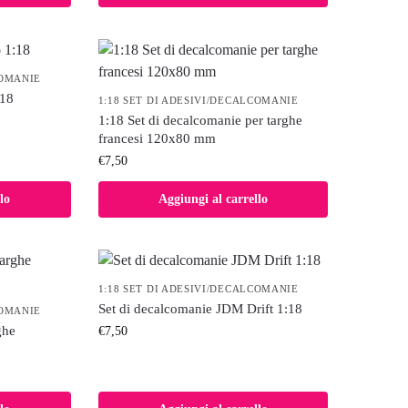
COMANIE
:18
1:18 SET DI ADESIVI/DECALCOMANIE
1:18 Set di decalcomanie per targhe
francesi 120x80 mm
€
7,50
lo
Aggiungi al carrello
1:18 SET DI ADESIVI/DECALCOMANIE
Set di decalcomanie JDM Drift 1:18
COMANIE
ghe
€
7,50