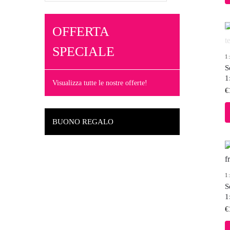
OFFERTA
SPECIALE
1
S
1
Visualizza tutte le nostre offerte!
€
BUONO REGALO
1
S
1
€