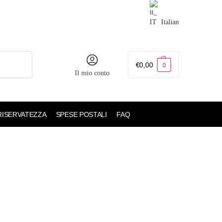
Italian
€
0,00
0
Il mio conto
 RISERVATEZZA
SPESE POSTALI
FAQ