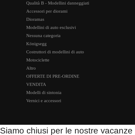
Qualità B - Modellini danneggiati
Accessori per diorami
Dioramas
Modellini di auto esclusivi
Nessuna categoria
Königsegg
Costruttori di modellini di auto
Motociclette
Altro
OFFERTE DI PRE-ORDINE
VENDITA
Modelli di sintonia
Vernici e accessori
Siamo chiusi per le nostre vacanze e