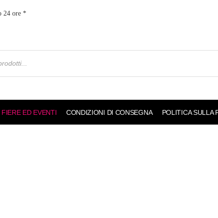
o 24 ore *
FIERE ED EVENTI
CONDIZIONI DI CONSEGNA
POLITICA SULLA