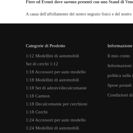
Fiere ed Eventi dove saremo presenti con uno Stand di Ven
A causa dell'affollamento del nostro negozio fisico e del nostr
Categorie di Prodotto
Informazione
1:12 Modellini di automobili
Il mio conto
Set di cerchi 1:12
Informazioni 
1:18 Accessori per auto modello
politica sulla
1:18 Modellini di automobili
Spese postali
1:18 Set di adesivi/decalcomanie
Condizioni d
1:18 Camion
1:18 Decalcomanie per cerchioni
1:18 Cerchi
1:24 Accessori per auto modello
1:24 Modellini di automobili