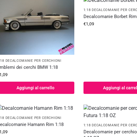
1:18 DECALCOMANIE PER CER
Decalcomanie Borbet Rim
€
1,09
:18 DECALCOMANIE PER CERCHIONI
mblemi dei cerchi BMW 1:18
1,09
Aggiungi al carrello
Aggiungi al carre
:18 DECALCOMANIE PER CERCHIONI
ecalcomanie Hamann Rim 1:18
1:18 DECALCOMANIE PER CER
Decalcomanie per cerchio
1,09