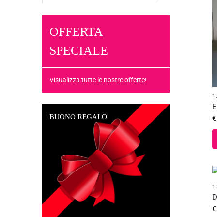
OFFERTA
SPECIALE
Visualizza tutte le nostre offerte!
1
E
BUONO REGALO
€
1
D
€