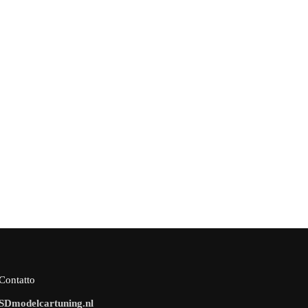
Contatto
SDmodelcartuning.nl