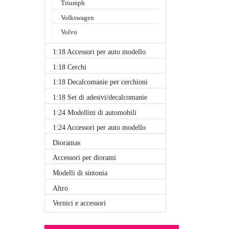
Triumph
Volkswagen
Volvo
1:18 Accessori per auto modello
1:18 Cerchi
1:18 Decalcomanie per cerchioni
1:18 Set di adesivi/decalcomanie
1:24 Modellini di automobili
1:24 Accessori per auto modello
Dioramas
Accessori per diorami
Modelli di sintonia
Altro
Vernici e accessori