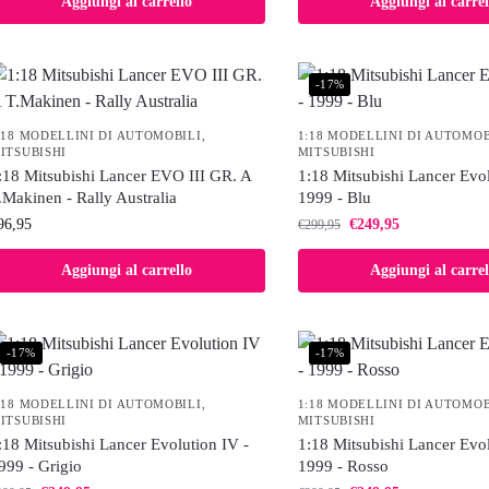
Aggiungi al carrello
Aggiungi al carrel
-17%
:18 MODELLINI DI AUTOMOBILI
,
1:18 MODELLINI DI AUTOMOB
ITSUBISHI
MITSUBISHI
:18 Mitsubishi Lancer EVO III GR. A
1:18 Mitsubishi Lancer Evol
.Makinen - Rally Australia
1999 - Blu
96,95
€
249,95
€
299,95
Aggiungi al carrello
Aggiungi al carrel
-17%
-17%
:18 MODELLINI DI AUTOMOBILI
,
1:18 MODELLINI DI AUTOMOB
ITSUBISHI
MITSUBISHI
:18 Mitsubishi Lancer Evolution IV -
1:18 Mitsubishi Lancer Evol
999 - Grigio
1999 - Rosso