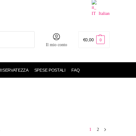
Italian
€
0,00
0
Il mio conto
 RISERVATEZZA
SPESE POSTALI
FAQ
i
1
2