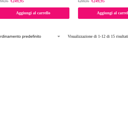
€
249,95
€
249,95
299,95
€
299,95
Aggiungi al carrello
Aggiungi al carrel
Visualizzazione di 1-12 di 15 risultat