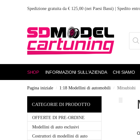
Spedizione gratuita da € 125,00 (nei Paesi Bassi) | Spedito entr
SHOP
INFORMAZIONI SULL'AZIENDA
CHI SIAMO
Pagina iniziale
1:18 Modellini di automobili
Mitsubishi
/
/
CATEGORIE DI PRODOTTO
OFFERTE DI PRE-ORDINE
Modellini di auto esclusivi
Costruttori di modellini di auto