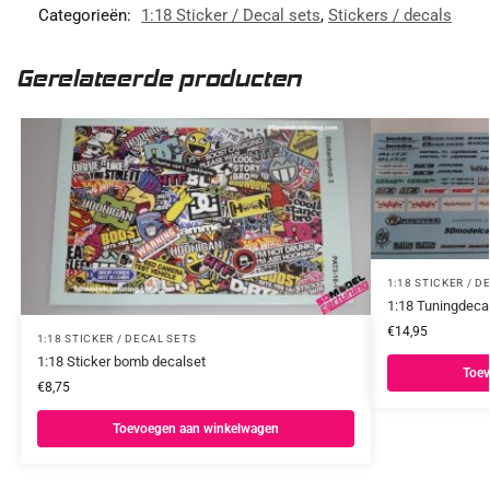
Categorieën:
1:18 Sticker / Decal sets
,
Stickers / decals
Gerelateerde producten
1:18 STICKER / D
1:18 Tuningdeca
€
14,95
1:18 STICKER / DECAL SETS
1:18 Sticker bomb decalset
Toev
€
8,75
Toevoegen aan winkelwagen