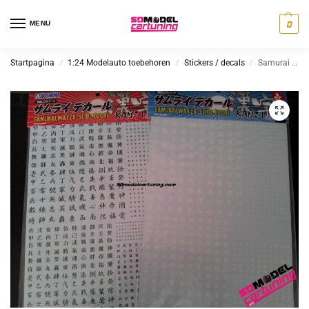
MENU
0
Startpagina
1:24 Modelauto toebehoren
Stickers / decals
Samurai / drift style decalset
/
/
/