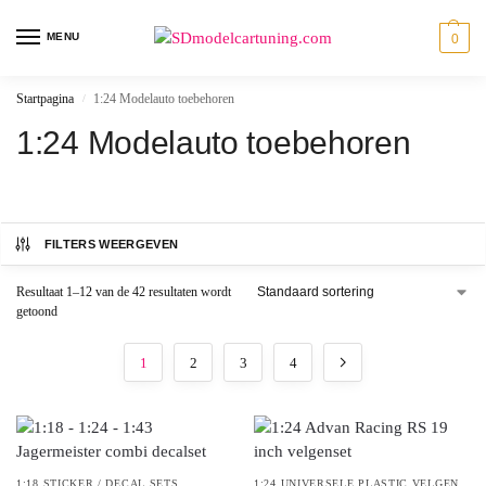
MENU
0
Startpagina
1:24 Modelauto toebehoren
/
1:24 Modelauto toebehoren
FILTERS WEERGEVEN
Resultaat 1–12 van de 42 resultaten wordt
getoond
1
2
3
4
1:18 STICKER / DECAL SETS
,
1:24 UNIVERSELE PLASTIC VELGEN
,