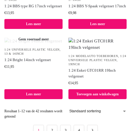
1:24 BBS type RG 17inch velgenset
1:24 BBS Y-Spaak velgenset 17inch
€
13,95
€
9,98
Lees meer
Lees meer
Geen voorraad meer
1:24 UNIVERSELE PLASTIC VELGEN
,
13 & 14INCH
1:24 MODELAUTO TOEBEHOREN
,
1:24
1:24 Bright 14inch velgenset
UNIVERSELE PLASTIC VELGEN
,
19INCH
€
11,95
1:24 Enkei GTC01RR 19Inch
velgenset
€
14,95
Lees meer
Toevoegen aan winkelwagen
Resultaat 1–12 van de 42 resultaten wordt
getoond
1
2
3
4