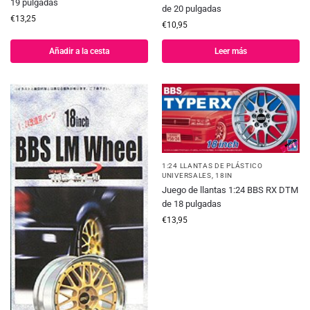
19 pulgadas
de 20 pulgadas
€
13,25
€
10,95
Añadir a la cesta
Leer más
1:24 LLANTAS DE PLÁSTICO
UNIVERSALES
,
18IN
Juego de llantas 1:24 BBS RX DTM
de 18 pulgadas
€
13,95