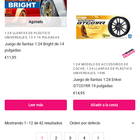
Agotado
1:24 LLANTAS DE PLÁSTICO
UNIVERSALES
,
13 Y 14 PULGADAS
Juego de llantas 1:24 Bright de 14
pulgadas
€
11,95
1:24 MODELO DE ACCESORIOS DE
COCHE
,
1:24 LLANTAS DE PLÁSTICO
UNIVERSALES
,
19IN
Juego de llantas 1:24 Enkei
GTC01RR 19 pulgadas
€
14,95
Leer más
Añadir a la cesta
Mostrando 1–12 de 42 resultados
1
2
3
4