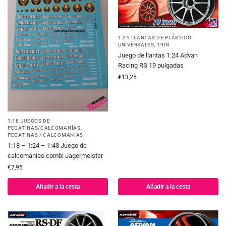
1:24 LLANTAS DE PLÁSTICO
UNIVERSALES
,
19IN
Juego de llantas 1:24 Advan
Racing RS 19 pulgadas
€
13,25
1:18 JUEGOS DE
PEGATINAS/CALCOMANÍAS
,
PEGATINAS / CALCOMANÍAS
1:18 – 1:24 – 1:43 Juego de
calcomanías combi Jagermeister
€
7,95
Añadir a la cesta
Añadir a la cesta