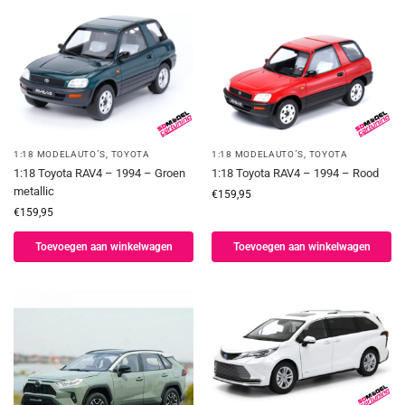
1:18 MODELAUTO´S
,
TOYOTA
1:18 MODELAUTO´S
,
TOYOTA
1:18 Toyota RAV4 – 1994 – Groen
1:18 Toyota RAV4 – 1994 – Rood
metallic
€
159,95
€
159,95
Toevoegen aan winkelwagen
Toevoegen aan winkelwagen