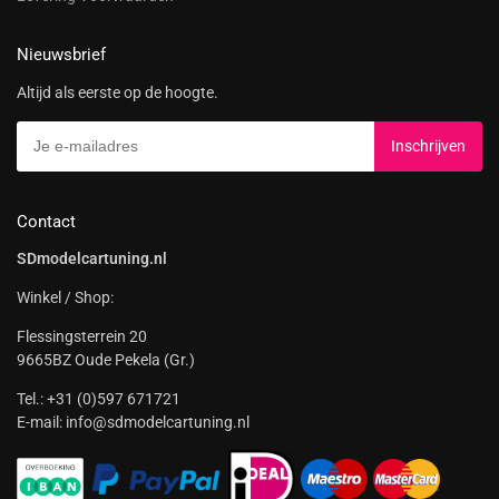
Nieuwsbrief
Altijd als eerste op de hoogte.
Contact
SDmodelcartuning.nl
Winkel / Shop:
Flessingsterrein 20
9665BZ Oude Pekela (Gr.)
Tel.: +31 (0)597 671721
E-mail: info@sdmodelcartuning.nl