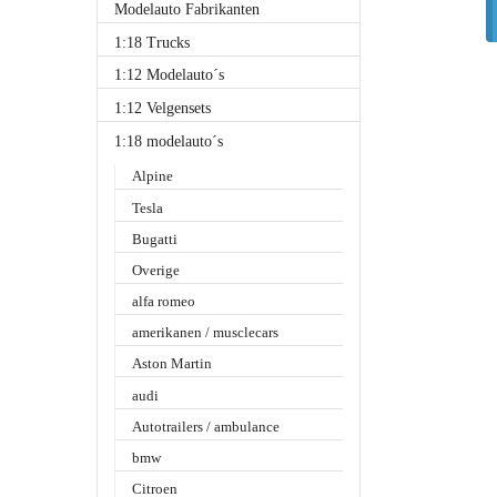
Modelauto Fabrikanten
1:18 Trucks
1:12 Modelauto´s
1:12 Velgensets
1:18 modelauto´s
Alpine
Tesla
Bugatti
Overige
alfa romeo
amerikanen / musclecars
Aston Martin
audi
Autotrailers / ambulance
bmw
Citroen