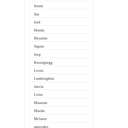
ferrari
fiat
ford
Honda
Hyundai
Jaguar
Jeep
Koenigsegg
Lexus
Lamborghini
lancia
Lotus
Maserati
Mazda
Mclaren
mercedes