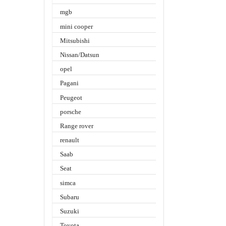
mgb
mini cooper
Mitsubishi
Nissan/Datsun
opel
Pagani
Peugeot
porsche
Range rover
renault
Saab
Seat
simca
Subaru
Suzuki
Toyota