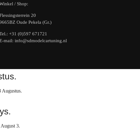
Winkel / Shop:
Flessingsterrein 20
9665BZ Oude Pekela (Gr.)
Tel.: +31 (0)597 671721
E-mail: info@sdmodelcartuning.nl
stus.
3 Augustus.
ys.
 August 3.