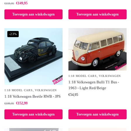
€
149,95
€
159,95
Toevoegen aan winkelwagen
Toevoegen aan winkelwagen
-23%
1:18 MODEL CARS
,
VOLKSWAGEN
1:18 Volkswagen Bulli T1 Bus -
1963 - Light Red/Beige
1:18 MODEL CARS
,
VOLKSWAGEN
€
54,95
1:18 Volkswagen Beetle RWB - JPS
€
152,99
€
199,95
Toevoegen aan winkelwagen
Toevoegen aan winkelwagen