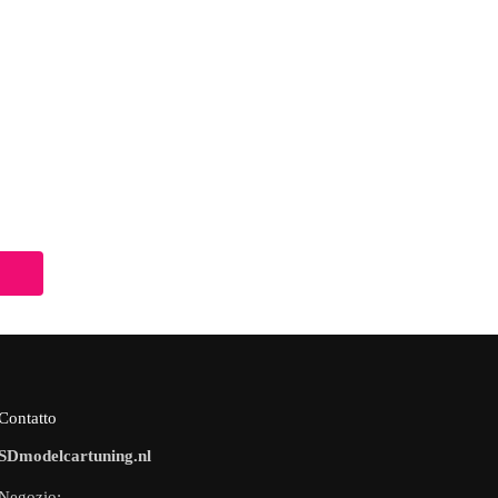
Contatto
SDmodelcartuning.nl
Negozio: