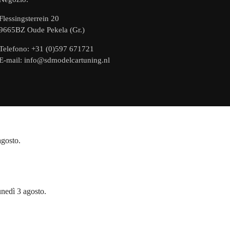
Flessingsterrein 20
9665BZ Oude Pekela (Gr.)
Telefono: +31 (0)597 671721
E-mail: info@sdmodelcartuning.nl
agosto.
unedì 3 agosto.