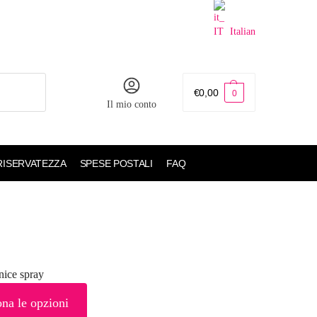
Italian
€
0,00
0
Il mio conto
 RISERVATEZZA
SPESE POSTALI
FAQ
nice spray
ona le opzioni