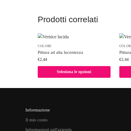
Prodotti correlati
COLORE
COLOR
Pittura ad alta lucentezza
Pittur
€
2,44
€
2,44
Seleziona le opzioni
Informazione
Il mio conto
Informazioni sull'azienda