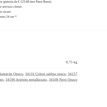
e gratuita da € 125,00 (nei Paesi Bassi)
e servizio clienti
o sicuro
ntro 24 ore *
0,75 kg
Antracite Opaco
,
34116 Colore sabbia opaco
,
34157
ato
,
34190 Argento metallizzato
,
34108 Nero Opaco