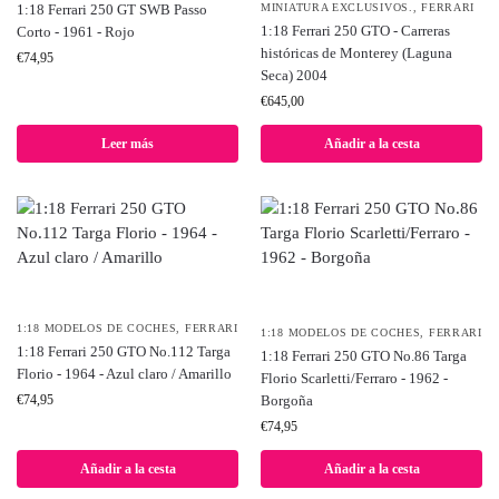
MINIATURA EXCLUSIVOS.
,
FERRARI
1:18 Ferrari 250 GT SWB Passo
1:18 Ferrari 250 GTO - Carreras
Corto - 1961 - Rojo
históricas de Monterey (Laguna
€
74,95
Seca) 2004
€
645,00
Leer más
Añadir a la cesta
1:18 MODELOS DE COCHES
,
FERRARI
1:18 MODELOS DE COCHES
,
FERRARI
1:18 Ferrari 250 GTO No.112 Targa
1:18 Ferrari 250 GTO No.86 Targa
Florio - 1964 - Azul claro / Amarillo
Florio Scarletti/Ferraro - 1962 -
Borgoña
€
74,95
€
74,95
Añadir a la cesta
Añadir a la cesta