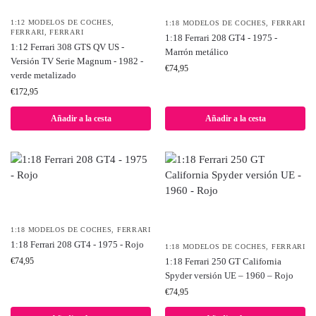
1:12 MODELOS DE COCHES
,
1:18 MODELOS DE COCHES
,
FERRARI
FERRARI
,
FERRARI
1:18 Ferrari 208 GT4 - 1975 -
1:12 Ferrari 308 GTS QV US -
Marrón metálico
Versión TV Serie Magnum - 1982 -
€
74,95
verde metalizado
€
172,95
Añadir a la cesta
Añadir a la cesta
1:18 MODELOS DE COCHES
,
FERRARI
1:18 Ferrari 208 GT4 - 1975 - Rojo
1:18 MODELOS DE COCHES
,
FERRARI
1:18 Ferrari 250 GT California
€
74,95
Spyder versión UE – 1960 – Rojo
€
74,95