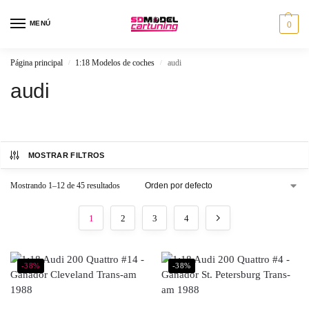
MENÚ
0
Página principal
1:18 Modelos de coches
audi
/
/
audi
MOSTRAR FILTROS
Mostrando 1–12 de 45 resultados
1
2
3
4
-38%
-38%