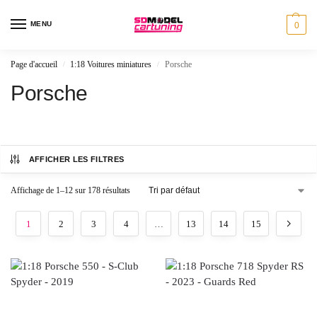
MENU
0
Page d'accueil
1:18 Voitures miniatures
Porsche
/
/
Porsche
AFFICHER LES FILTRES
Affichage de 1–12 sur 178 résultats
1
2
3
4
…
13
14
15