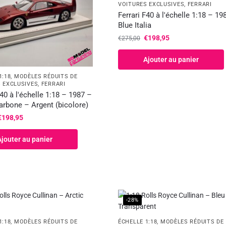
VOITURES EXCLUSIVES
,
FERRARI
Ferrari F40 à l'échelle 1:18 – 19
Blue Italia
€
198,95
€
275,00
Ajouter au panier
1:18
,
MODÈLES RÉDUITS DE
 EXCLUSIVES
,
FERRARI
F40 à l'échelle 1:18 – 1987 –
rbone – Argent (bicolore)
€
198,95
Ajouter au panier
-28%
1:18
,
MODÈLES RÉDUITS DE
ÉCHELLE 1:18
,
MODÈLES RÉDUITS DE