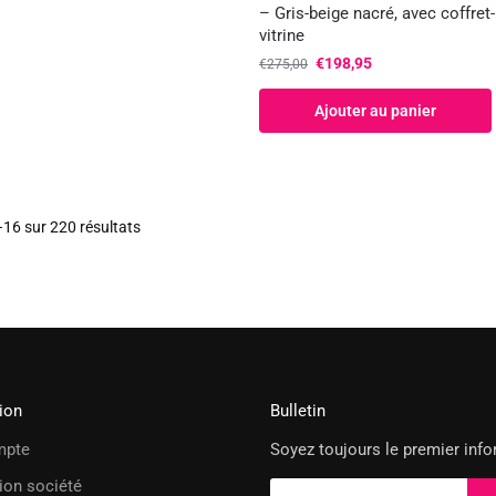
– Gris-beige nacré, avec coffret-
vitrine
€
198,95
€
275,00
Ajouter au panier
–16 sur 220 résultats
ion
Bulletin
mpte
Soyez toujours le premier info
ion société