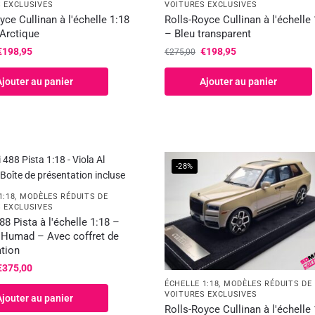
 EXCLUSIVES
VOITURES EXCLUSIVES
yce Cullinan à l'échelle 1:18
Rolls-Royce Cullinan à l'échelle
Arctique
– Bleu transparent
€
198,95
€
198,95
€
275,00
Ajouter au panier
Ajouter au panier
-28%
1:18
,
MODÈLES RÉDUITS DE
 EXCLUSIVES
488 Pista à l'échelle 1:18 –
l Humad – Avec coffret de
tion
€
375,00
ÉCHELLE 1:18
,
MODÈLES RÉDUITS DE
VOITURES EXCLUSIVES
Ajouter au panier
Rolls-Royce Cullinan à l'échelle