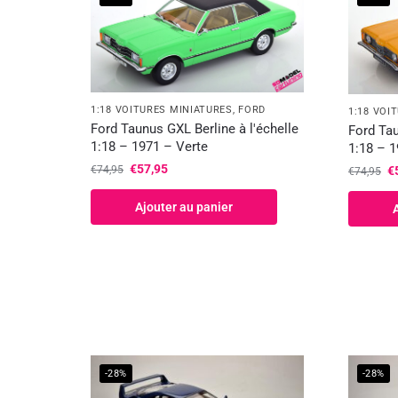
1:18 VOITURES MINIATURES
,
FORD
1:18 VOI
Ford Taunus GXL Berline à l'échelle
Ford Tau
1:18 – 1971 – Verte
1:18 – 
€
57,95
€
€
74,95
€
74,95
Ajouter au panier
-28%
-28%