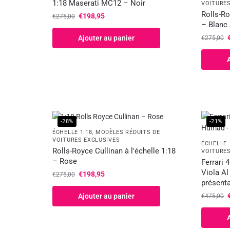
1:18 Maserati MC12 – Noir
VOITURES
Rolls-Ro
€
198,95
€
275,00
– Blanc 
Ajouter au panier
€
275,00
-28%
-21%
ÉCHELLE 1:18
,
MODÈLES RÉDUITS DE
VOITURES EXCLUSIVES
ÉCHELLE 
Rolls-Royce Cullinan à l'échelle 1:18
VOITURES
– Rose
Ferrari 
Viola A
€
198,95
€
275,00
présenta
Ajouter au panier
€
475,00