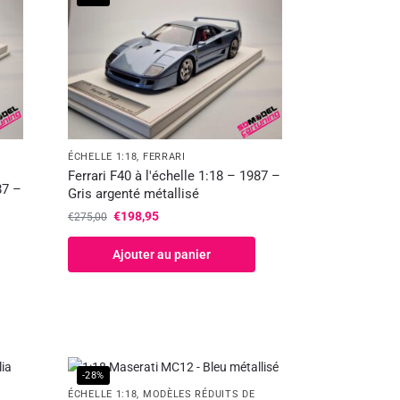
ÉCHELLE 1:18
,
FERRARI
Ferrari F40 à l'échelle 1:18 – 1987 –
87 –
Gris argenté métallisé
€
198,95
€
275,00
Ajouter au panier
-28%
ÉCHELLE 1:18
,
MODÈLES RÉDUITS DE