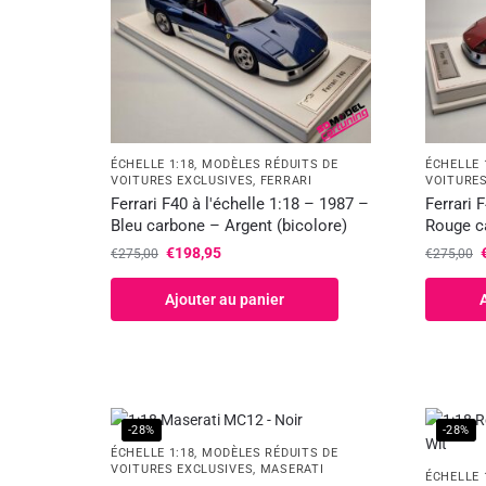
ÉCHELLE 1:18
,
MODÈLES RÉDUITS DE
ÉCHELLE 
VOITURES EXCLUSIVES
,
FERRARI
VOITURES
Ferrari F40 à l'échelle 1:18 – 1987 –
Ferrari 
Bleu carbone – Argent (bicolore)
Rouge ca
€
198,95
€
275,00
€
275,00
Ajouter au panier
-28%
-28%
ÉCHELLE 1:18
,
MODÈLES RÉDUITS DE
VOITURES EXCLUSIVES
,
MASERATI
ÉCHELLE 