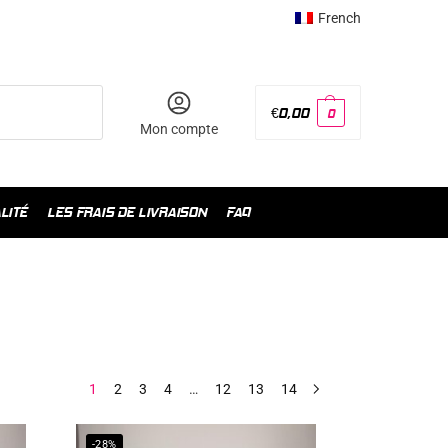
French
€
0,00
0
Mon compte
LITÉ
LES FRAIS DE LIVRAISON
FAQ
1
2
3
4
…
12
13
14
-28%