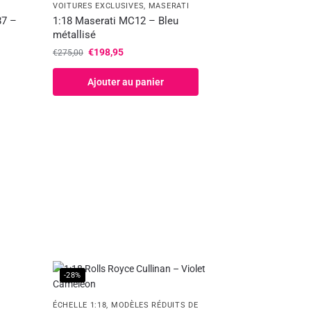
VOITURES EXCLUSIVES
,
MASERATI
87 –
1:18 Maserati MC12 – Bleu
métallisé
€
198,95
€
275,00
Ajouter au panier
-28%
ÉCHELLE 1:18
,
MODÈLES RÉDUITS DE