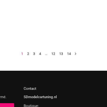
1
2
3
4
…
12
13
14
Contact
rmé.
SDmodelcartuning.nl
Boutique: