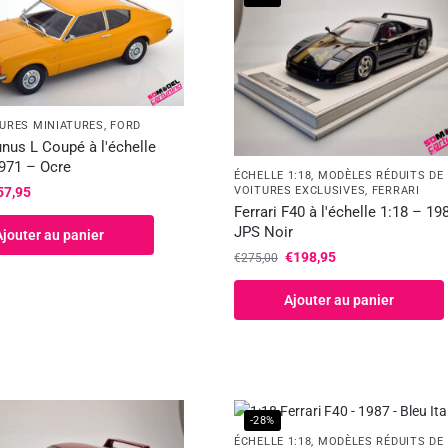
TURES MINIATURES
,
FORD
nus L Coupé à l'échelle
1971 – Ocre
ÉCHELLE 1:18
,
MODÈLES RÉDUITS DE
57,95
VOITURES EXCLUSIVES
,
FERRARI
Ferrari F40 à l'échelle 1:18 – 19
JPS Noir
Ajouter au panier
€
198,95
€
275,00
Ajouter au panier
-28%
ÉCHELLE 1:18
,
MODÈLES RÉDUITS DE