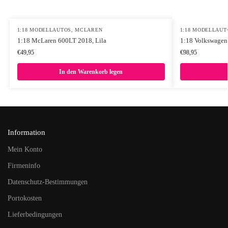
1:18 MODELLAUTOS
,
MCLAREN
1:18 MODELLAUT
1:18 McLaren 600LT 2018, Lila
1:18 Volkswagen 
€
49,95
€
98,95
In den Warenkorb legen
Information
Mein Konto
Firmeninfo
Datenschutz-Bestimmungen
Portokosten
Lieferbedingungen