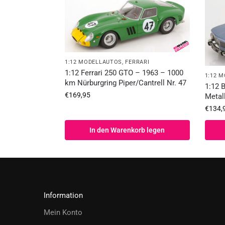
1:12 MODELLAUTOS
,
FERRARI
1:12 Ferrari 250 GTO – 1963 – 1000
1:12 
km Nürburgring Piper/Cantrell Nr. 47
1:12 
€
169,95
Metall
€
134,
In den Warenkorb legen
Information
Mein Konto