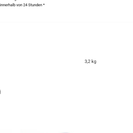
innerhalb von 24 Stunden *
3,2 kg
i