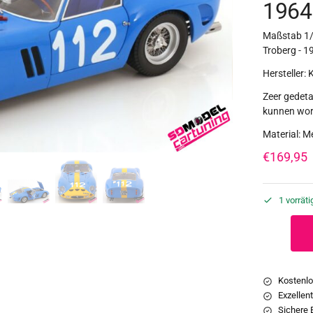
1964
Maßstab 1/1
Troberg - 1
Hersteller: 
Zeer gedeta
kunnen wor
Material: M
€
169,95
1 vorräti
Kostenlo
Exzellen
Sichere 