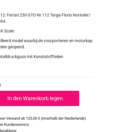
2: Ferrari 250 GTO Nr.112 Targa Florio Norinder/
964.
KK Scale
illeerd model waarbij de voorportieren en motorkap
den geopend.
etalldruckguss mit Kunststoffteilen.
g
In den Warenkorb legen
ser Versand ab 125,00 € (innerhalb der Niederlande)
ter Kundenservice
Bezahlung