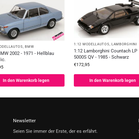
1:12 MODELLAUTOS
,
LAMBORGHINI
MODELLAUTOS
,
BMW
1:12 Lamborghini Countach LP
BMW 2002 - 1971 - Hellblau
5000S QV - 1985 - Schwarz
ic.
€
172,95
95
In den Warenkorb legen
In den Warenkorb legen
Newsletter
Seien Sie immer der Erste, der es erfährt.